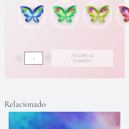
hasta
100,00 €
AÑADIR AL
CARRITO
Haz
una
donación
puntual
Relacionado
cantidad