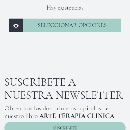
Hay existencias
SELECCIONAR OPCIONES
Este
producto
tiene
múltiples
variantes.
SUSCRÍBETE A
Las
NUESTRA NEWSLETTER
opciones
Obtendrás los dos primeros capítulos de
se
nuestro libro
ARTE TERAPIA CLÍNICA
pueden
elegir
SUSCRÍBETE