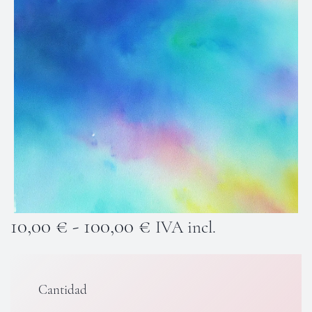
Rango
10,00
€
-
100,00
€
IVA incl.
de
precios:
desde
Cantidad
10,00 €