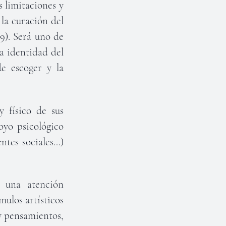
s limitaciones y
 la curación del
9). Será uno de
la identidad del
e escoger y la
y físico de sus
oyo psicológico
entes sociales…)
r una atención
mulos artísticos
y pensamientos,