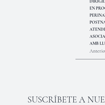
DIRIGI
EN PRO
PERINA
POSTN
ATEND
ASOCIA
AMB L
Anterio
SUSCRÍBETE A NU