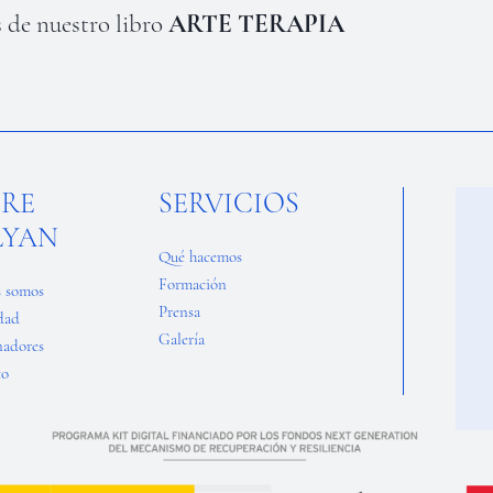
 de nuestro libro
ARTE TERAPIA
BRE
SERVICIOS
LYAN
Qué hacemos
Formación
s somos
Prensa
dad
Galería
nadores
to