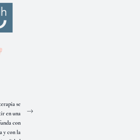
erapia se
ir en una
funda con
 y con la