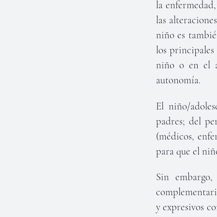
la enfermedad, 
las alteracione
niño es tambié
los principales
niño o en el 
autonomía.
El niño/adoles
padres; del pe
(médicos, enfer
para que el niñ
Sin embargo, 
complementaria,
y expresivos c