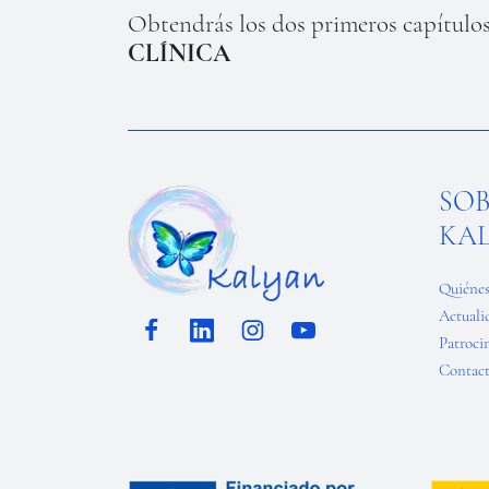
Obtendrás los dos primeros capítulos
CLÍNICA
SO
KA
Quiéne
Actuali
Patroci
Contac