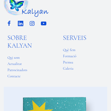
SOBRE
SERVEIS
KALYAN
Què fem
Formació
Qui som
Premsa
Actualitat
Galeria
Patrocinadors
Contacte