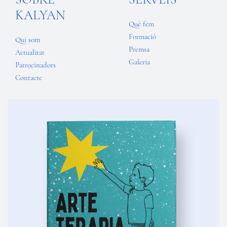
KALYAN
Què fem
Formació
Qui som
Premsa
Actualitat
Galeria
Patrocinadors
Contacte