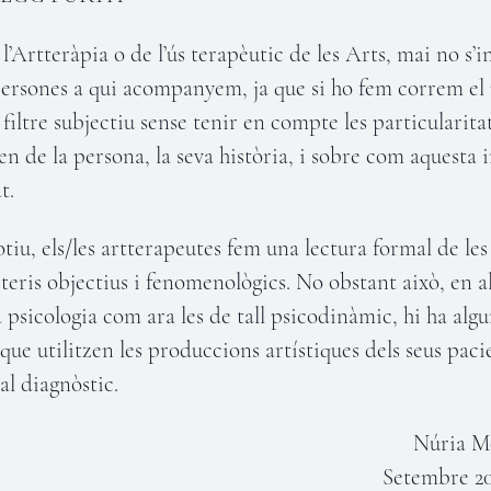
l’Artteràpia o de l’ús terapèutic de les Arts, mai no s’i
persones a qui acompanyem, ja que si ho fem correm el 
 filtre subjectiu sense tenir en compte les particularitat
en de la persona, la seva història, i sobre com aquesta 
t.
tiu, els/les artterapeutes fem una lectura formal de les
iteris objectius i fenomenològics. No obstant això, en a
a psicologia com ara les de tall psicodinàmic, hi ha alg
 que utilitzen les produccions artístiques dels seus pac
al diagnòstic.
Núria M
Setembre 20