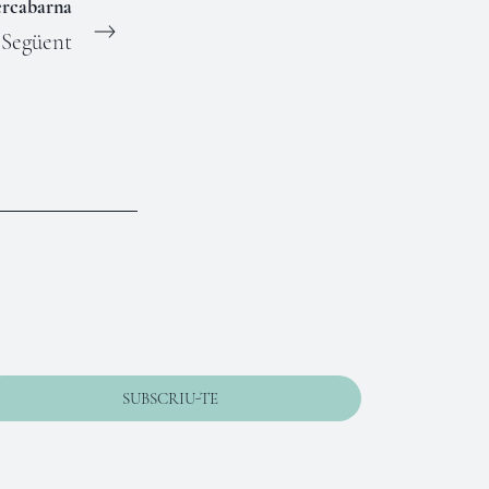
rcabarna
Següent
SUBSCRIU-TE