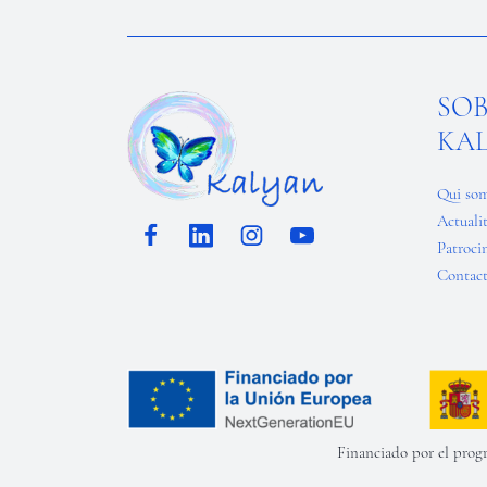
SO
KA
Qui so
Actuali
Patroci
Contac
Financiado por el prog