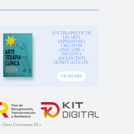
L'ÚS TERAPÈUTIC DE
LES ARTS
EXPRESSIVES I
CREATIVES
APLICADES A
INFANTS I
ADOLESCENTS
HOSPITALITZATS.
VEURE MÉS
ña «Next Generation EU»