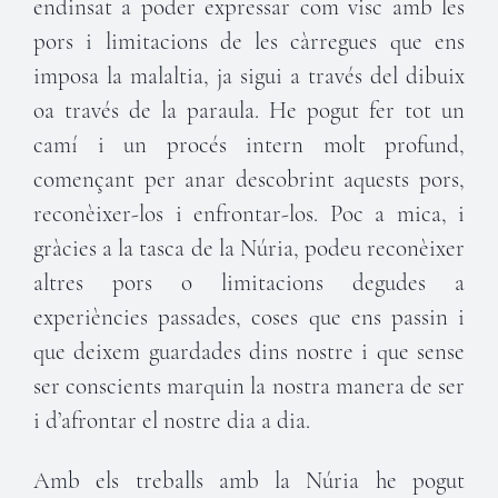
endinsat a poder expressar com visc amb les
pors i limitacions de les càrregues que ens
imposa la malaltia, ja sigui a través del dibuix
oa través de la paraula. He pogut fer tot un
camí i un procés intern molt profund,
començant per anar descobrint aquests pors,
reconèixer-los i enfrontar-los. Poc a mica, i
gràcies a la tasca de la Núria, podeu reconèixer
altres pors o limitacions degudes a
experiències passades, coses que ens passin i
que deixem guardades dins nostre i que sense
ser conscients marquin la nostra manera de ser
i d’afrontar el nostre dia a dia.
Amb els treballs amb la Núria he pogut