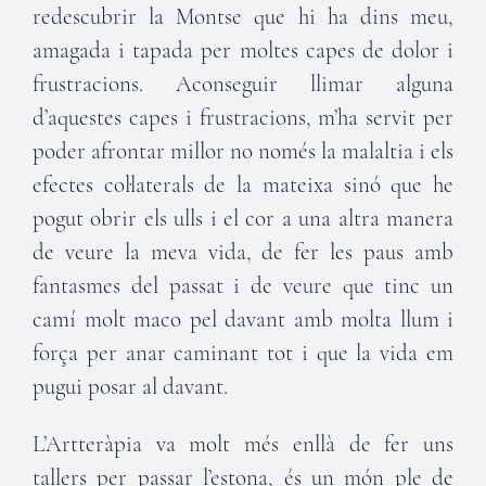
redescubrir la Montse que hi ha dins meu,
amagada i tapada per moltes capes de dolor i
frustracions. Aconseguir llimar alguna
d’aquestes capes i frustracions, m’ha servit per
poder afrontar millor no només la malaltia i els
efectes col·laterals de la mateixa sinó que he
pogut obrir els ulls i el cor a una altra manera
de veure la meva vida, de fer les paus amb
fantasmes del passat i de veure que tinc un
camí molt maco pel davant amb molta llum i
força per anar caminant tot i que la vida em
pugui posar al davant.
L’Artteràpia va molt més enllà de fer uns
tallers per passar l’estona, és un món ple de