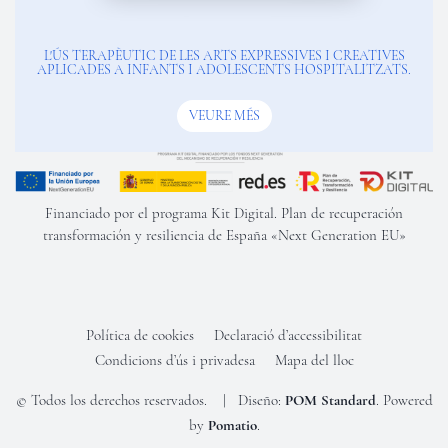
L'ÚS TERAPÈUTIC DE LES ARTS EXPRESSIVES I CREATIVES
APLICADES A INFANTS I ADOLESCENTS HOSPITALITZATS.
VEURE MÉS
Financiado por el programa Kit Digital. Plan de recuperación
transformación y resiliencia de España «Next Generation EU»
Política de cookies
Declaració d’accessibilitat
Condicions d’ús i privadesa
Mapa del lloc
© Todos los derechos reservados. | Diseño:
POM Standard
. Powered
by
Pomatio
.