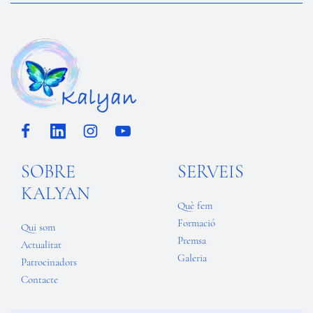
SOBRE
SERVEIS
KALYAN
Què fem
Formació
Qui som
Premsa
Actualitat
Galeria
Patrocinadors
Contacte