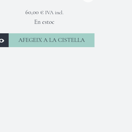
oductes
TALLER DE
AUTOCONEIXEMENT A
TRAVÉS DE LA VEU
60,00
€
/ month for 2 months
IVA incl.
En estoc
SIGN UP NOW