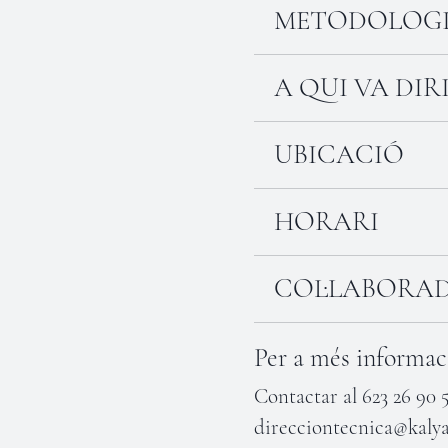
METODOLOG
A QUI VA DIR
UBICACIÓ
HORARI
COL·LABORA
Per a més informac
Contactar al 623 26 90 5
direcciontecnica@kalya