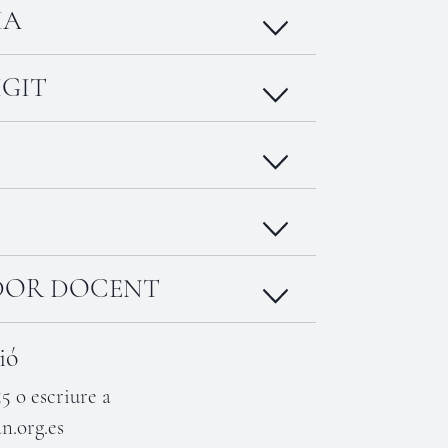
IA
IGIT
DOR DOCENT
ió
5 o escriure a
n.org.es