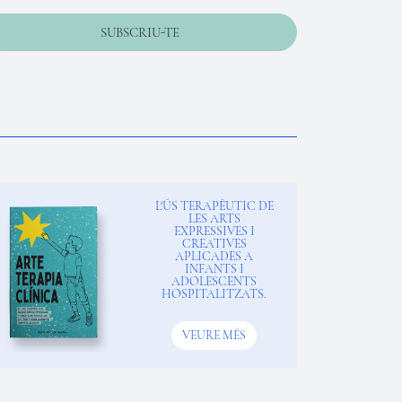
SUBSCRIU-TE
L'ÚS TERAPÈUTIC DE
LES ARTS
EXPRESSIVES I
CREATIVES
APLICADES A
INFANTS I
ADOLESCENTS
HOSPITALITZATS.
VEURE MÉS