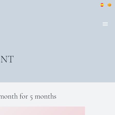
ENT
 month for 5 months