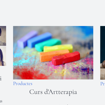
Productes
Taller de Música per el
Benestar Emocional