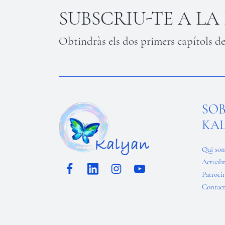
SUBSCRIU-TE A L
Obtindràs els dos primers capítols de
SO
KA
Qui so
Actuali
Patroci
Contac