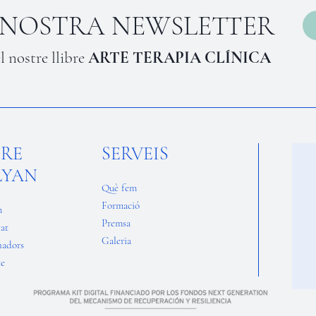
A NOSTRA NEWSLETTER
l nostre llibre
ARTE TERAPIA CLÍNICA
BRE
SERVEIS
LYAN
Què fem
Formació
m
Premsa
tat
Galeria
nadors
te