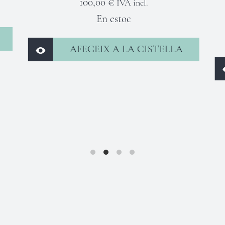
Pr
60,00
€
IVA incl.
En estoc
AFEGEIX A LA CISTELLA