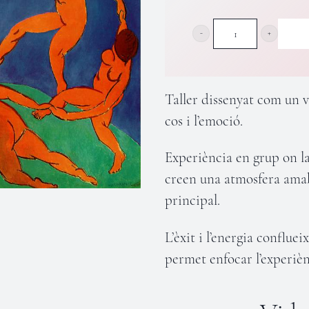
Taller
de
Dansa
Taller dissenyat com un 
i
cos i l’emoció.
Moviment
Experiència en grup on la
quantity
creen una atmosfera amab
principal.
L’èxit i l’energia confluei
permet enfocar l’experièn