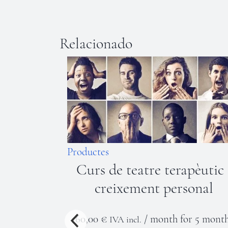
Relacionado
pèutic i
Productes
onal
Curs d'Artterapia
r 5 months